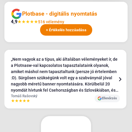
Plotbase - digitális nyomtatás
4,9
★
★
★
★
★
516 vélemény
+ Értékelés hozzáadása
„Nem vagyok az a típus, aki általában véleményeket ír, de
a Plotnasw-val kapcsolatos tapasztalataink olyanok,
amiket máshol nem tapasztaltunk (persze jó értelemben
:D). Sürgősen szükségünk volt egy a szabványnál jóval
nagyobb méretű banner nyomtatására. Körülbelül 20
nyomdát hívtunk fel Csehországban és Szlovákiában, és
az egyetlen, aki beleegyezett a követelményeinkbe, a
Tomáš Rašovský
Ellenőrzés
★
★
★
★
★
Plotbase volt - nagyon pozitív hozzáállással, a többiek
viszonylag kellemetlenek és vonakodóak voltak. A
bannereket abszolút TOP minőségben kaptuk meg, és
ahogy mondtam, még soha sehol nem tapasztaltam ilyen
csodálatos ügyfélszolgálatot - rengeteg kérésünk volt, és