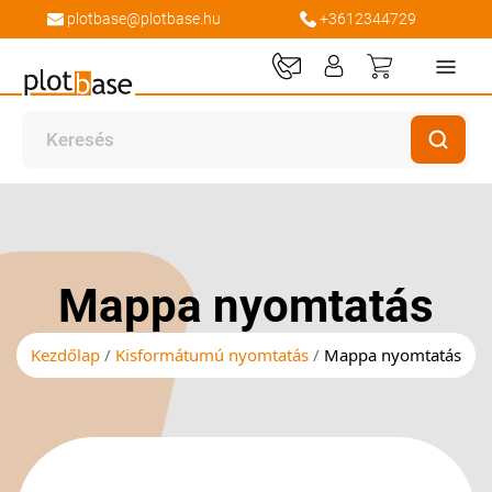
plotbase@plotbase.hu
+3612344729
Kosaram
Ugrás
Ugrás
a
a
képgaléria
képgaléria
végére
elejére
Mappa nyomtatás
Kezdőlap
Kisformátumú nyomtatás
Mappa nyomtatás