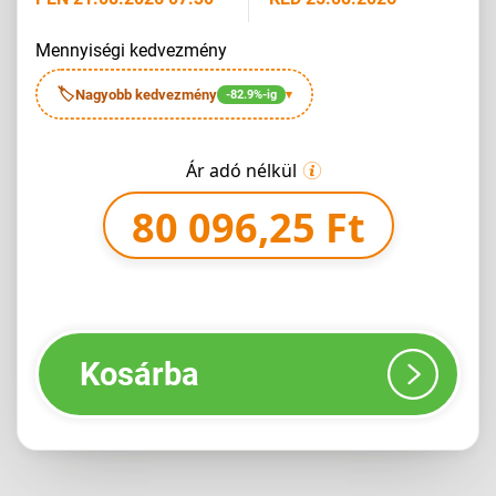
mennyiségi kedvezmény
🏷
Nagyobb kedvezmény
-82.9%-ig
▾
Ár adó nélkül
80 096,25 Ft
Kosárba