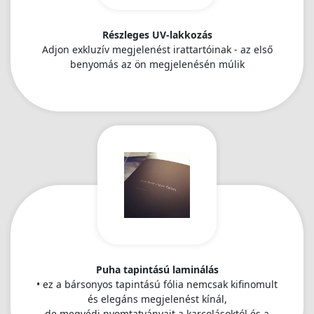
Részleges UV-lakkozás
Adjon exkluzív megjelenést irattartóinak - az első
benyomás az ön megjelenésén múlik
Puha tapintású laminálás
• ez a bársonyos tapintású fólia nemcsak kifinomult
és elegáns megjelenést kínál,
de megvédi nyomtatványait a karcolásoktól és a