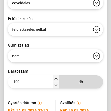
egyoldalas
felületkezelés
felületkezelés nélkül
gumiszalag
nem
darabszám
db
Gyártás dátuma
Szállítás
PÉN 21.08.2026 07:30
KED 25.08.2026