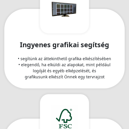
az anyagok kiszállítása sokkal tovább tartott, mint kellett
volna. Az 5/5 kevés, de ennél többet nem lehet adni🫶"
Ingyenes grafikai segítség
• segítünk az áttekinthető grafika elkészítésében
• elegendő, ha elküldi az alapokat, mint például
logóját és egyéb elképzelését, és
grafikusunk elkészít Önnek egy tervrajzot