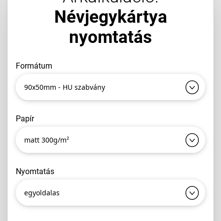
Névjegykártya
nyomtatás
formátum
90x50mm - HU szabvány
papír
matt 300g/m²
nyomtatás
egyoldalas