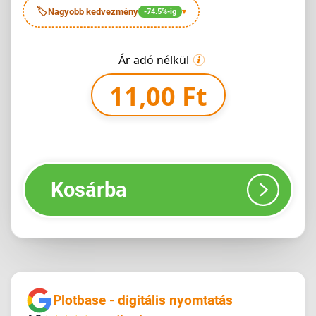
🏷
Nagyobb kedvezmény
-74.5%-ig
▾
Ár adó nélkül
11,00 Ft
Kosárba
Plotbase - digitális nyomtatás