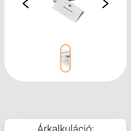
Árkalkuláció: