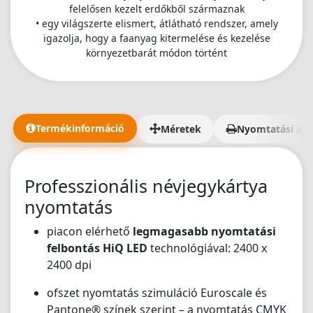
felelősen kezelt erdőkből származnak
• egy világszerte elismert, átlátható rendszer, amely
igazolja, hogy a faanyag kitermelése és kezelése
környezetbarát módon történt
Termékinformáció
Méretek
Nyomtatási ada
Professzionális névjegykártya
nyomtatás
piacon elérhető
legmagasabb nyomtatási
felbontás HiQ LED
technológiával: 2400 x
2400 dpi
ofszet nyomtatás szimuláció Euroscale és
Pantone® színek szerint – a nyomtatás CMYK