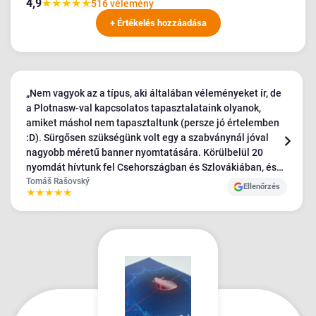
4,9
★
★
★
★
★
516 vélemény
+ Értékelés hozzáadása
„Nem vagyok az a típus, aki általában véleményeket ír, de
a Plotnasw-val kapcsolatos tapasztalataink olyanok,
amiket máshol nem tapasztaltunk (persze jó értelemben
:D). Sürgősen szükségünk volt egy a szabványnál jóval
nagyobb méretű banner nyomtatására. Körülbelül 20
nyomdát hívtunk fel Csehországban és Szlovákiában, és
az egyetlen, aki beleegyezett a követelményeinkbe, a
Tomáš Rašovský
Ellenőrzés
★
★
★
★
★
Plotbase volt - nagyon pozitív hozzáállással, a többiek
viszonylag kellemetlenek és vonakodóak voltak. A
bannereket abszolút TOP minőségben kaptuk meg, és
ahogy mondtam, még soha sehol nem tapasztaltam ilyen
csodálatos ügyfélszolgálatot - rengeteg kérésünk volt, és
az anyagok kiszállítása sokkal tovább tartott, mint kellett
volna. Az 5/5 kevés, de ennél többet nem lehet adni🫶"