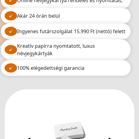
online névjegykártya rendelés és nyomtatás,
akár 24 órán belül
ingyenes futárszolgálat 15.990 Ft (nettó) felett
kreatív papírra nyomtatott, luxus
névjegykártyák
100% elégedettségi garancia