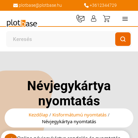
plotbase@plotbase.hu
+3612344729
Kosaram
Ugrás
Ugrás
a
a
képgaléria
képgaléria
végére
elejére
Névjegykártya
nyomtatás
Kezdőlap
Kisformátumú nyomtatás
Névjegykártya nyomtatás