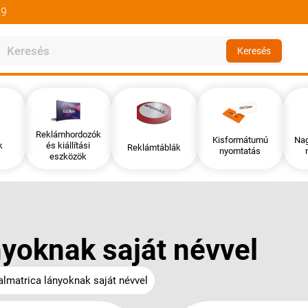
29
Keresés
Reklámhordozók
Kisformátumú
Na
k
és kiállítási
Reklámtáblák
nyomtatás
eszközök
nyoknak saját névvel
almatrica lányoknak saját névvel