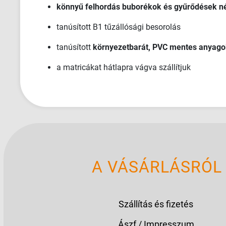
könnyű felhordás buborékok és gyűrődések né
tanúsított B1 tűzállósági besorolás
tanúsított
környezetbarát, PVC mentes anyago
a matricákat hátlapra vágva szállítjuk
A VÁSÁRLÁSRÓL
Szállítás és fizetés
Ászf / Impresszum