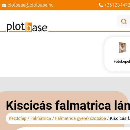
plotbase@plotbase.hu
+36123447
Fotóképe
Ugrás
Ugrás
a
a
képgaléria
képgaléria
végére
elejére
Kiscicás falmatrica lá
Kezdőlap
Falmatrica
Falmatrica gyerekszobába
Kiscicás f