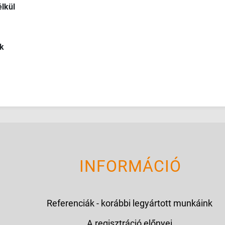
lkül
k
INFORMÁCIÓ
Referenciák - korábbi legyártott munkáink
A regisztráció előnyei