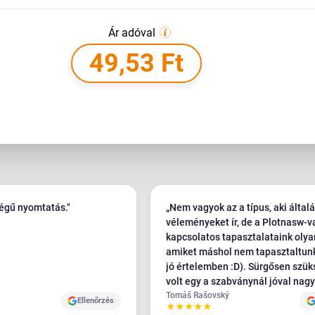
Ár adóval
49,53 Ft
ségű nyomtatás."
„Nem vagyok az a típus, aki által
véleményeket ír, de a Plotnasw-v
kapcsolatos tapasztalataink olya
amiket máshol nem tapasztaltun
jó értelemben :D). Sürgősen szükségünk
volt egy a szabványnál jóval nag
méretű banner nyomtatására. Kör
Tomáš Rašovský
Ellenőrzés
★
★
★
★
★
20 nyomdát hívtunk fel Csehorsz