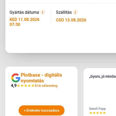
Gyártás dátuma
Szállítás
KED 11.08.2026
CSÜ 13.08.2026
07:30
Plotbase - digitális
„Gyors, jó minő
nyomtatás
4,9
★
★
★
★
★
516 vélemény
Dezső Papp
+ Értékelés hozzáadása
★
★
★
★
★