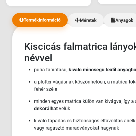
Termékinformáció
Méretek
Anyagok
Kiscicás falmatrica lányo
névvel
puha tapintású,
kiváló minőségű textil anyagbó
a plotter vágásnak köszönhetően, a matrica tök
fehér széle
minden egyes matrica külön van kivágva, így a
dekorálhat
velük
kiváló tapadás és biztonságos eltávolítás anélk
vagy ragasztó maradványokat hagynak