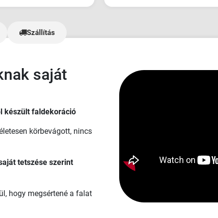
Szlovákiában, és az egyetlen, aki
beleegyezett a követelményeinkb
Plotbase volt - nagyon pozitív
Szállítás
hozzáállással, a többiek viszonyl
kellemetlenek és vonakodóak volt
bannereket abszolút TOP minős
kaptuk meg, és ahogy mondtam,
knak saját
sehol nem tapasztaltam ilyen cs
ügyfélszolgálatot - rengeteg kéré
és az anyagok kiszállítása sokka
tartott, mint kellett volna. Az 5/5 kevés, de
l készült faldekoráció
ennél többet nem lehet adni🫶"
életesen körbevágott, nincs
saját tetszése szerint
ül, hogy megsértené a falat