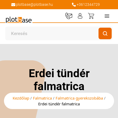
plotbase@plotbase.hu
+3612344729
Kosaram
Ugrás
Ugrás
a
a
képgaléria
képgaléria
végére
elejére
Erdei tündér
falmatrica
Kezdőlap
Falmatrica
Falmatrica gyerekszobába
Erdei tündér falmatrica