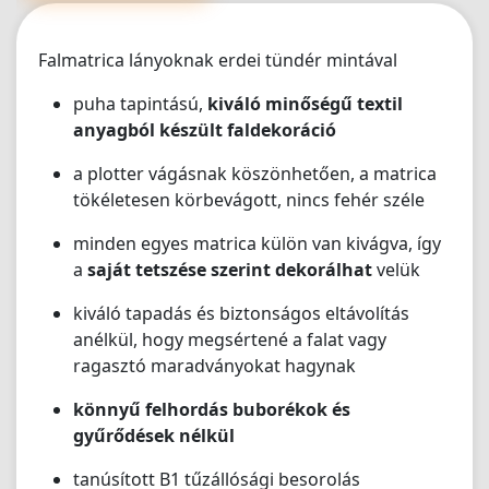
volna. Az 5/5 kevés, de ennél többet nem lehet adni🫶"
Falmatrica lányoknak erdei tündér mintával
puha tapintású,
kiváló minőségű textil
anyagból készült faldekoráció
a plotter vágásnak köszönhetően, a matrica
tökéletesen körbevágott, nincs fehér széle
minden egyes matrica külön van kivágva, így
a
saját tetszése szerint dekorálhat
velük
kiváló tapadás és biztonságos eltávolítás
anélkül, hogy megsértené a falat vagy
ragasztó maradványokat hagynak
könnyű felhordás buborékok és
gyűrődések nélkül
tanúsított B1 tűzállósági besorolás