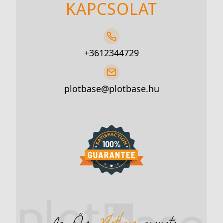
KAPCSOLAT
+3612344729
plotbase@plotbase.hu