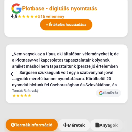
Plotbase - digitális nyomtatás
4,9
★
★
★
★
★
516 vélemény
+ Értékelés hozzáadása
„Nem vagyok az a típus, aki általában véleményeket ír, de
a Plotnasw-val kapcsolatos tapasztalataink olyanok,
amiket máshol nem tapasztaltunk (persze jó értelemben
:D). Sürgősen szükségünk volt egy a szabványnál jóval
nagyobb méretű banner nyomtatására. Körülbelül 20
nyomdát hívtunk fel Csehországban és Szlovákiában, és
az egyetlen, aki beleegyezett a követelményeinkbe, a
Tomáš Rašovský
Ellenőrzés
★
★
★
★
★
Plotbase volt - nagyon pozitív hozzáállással, a többiek
viszonylag kellemetlenek és vonakodóak voltak. A
bannereket abszolút TOP minőségben kaptuk meg, és
ahogy mondtam, még soha sehol nem tapasztaltam ilyen
csodálatos ügyfélszolgálatot - rengeteg kérésünk volt, és
Termékinformáció
Méretek
Anyagok
az anyagok kiszállítása sokkal tovább tartott, mint kellett