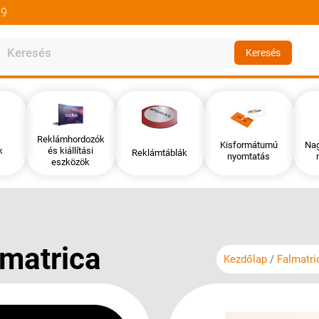
29
Keresés
Reklámhordozók
Kisformátumú
Na
k
és kiállítási
Reklámtáblák
nyomtatás
eszközök
matrica
Kezdőlap
Falmatri