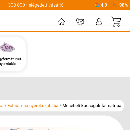
300 000+ elégedett vásárló
4,9
98%
Kos
gyformátumú
nyomtatás
ca
Falmatrica gyerekszobába
Mesebeli kócsagok falmatrica