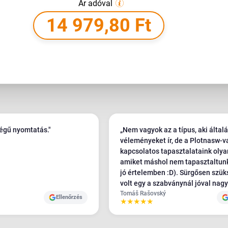
Ár adóval
14 979,80 Ft
ségű nyomtatás."
„Nem vagyok az a típus, aki által
véleményeket ír, de a Plotnasw-v
kapcsolatos tapasztalataink olya
amiket máshol nem tapasztaltun
jó értelemben :D). Sürgősen szükségünk
volt egy a szabványnál jóval nag
méretű banner nyomtatására. Kör
Tomáš Rašovský
Ellenőrzés
★
★
★
★
★
20 nyomdát hívtunk fel Csehorsz
Szlovákiában, és az egyetlen, aki
beleegyezett a követelményeinkb