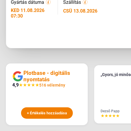
Gyártás dátuma
Szállítás
KED 11.08.2026
CSÜ 13.08.2026
07:30
Plotbase - digitális
„Gyors, jó minő
nyomtatás
4,9
★
★
★
★
★
516 vélemény
Dezső Papp
+ Értékelés hozzáadása
★
★
★
★
★