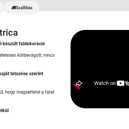
Plotbase volt - nagyon pozitív
Szállítás
hozzáállással, a többiek viszonyl
kellemetlenek és vonakodóak volt
bannereket abszolút TOP minős
kaptuk meg, és ahogy mondtam,
trica
sehol nem tapasztaltam ilyen cs
ügyfélszolgálatot - rengeteg kéré
l készült faldekoráció
és az anyagok kiszállítása sokka
tartott, mint kellett volna. Az 5/5 kevés, de
életesen körbevágott, nincs
ennél többet nem lehet adni🫶"
saját tetszése szerint
ül, hogy megsértené a falat
lkül