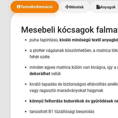
Termékinformáció
Méretek
Anyagok
Mesebeli kócsagok falma
puha tapintású,
kiváló minőségű textil anyagbó
a plotter vágásnak köszönhetően, a matrica tök
fehér széle
minden egyes matrica külön van kivágva, így a
dekorálhat
velük
kiváló tapadás és biztonságos eltávolítás anélk
vagy ragasztó maradványokat hagynak
könnyű felhordás buborékok és gyűrődések né
tanúsított B1 tűzállósági besorolás