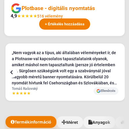
Plotbase - digitális nyomtatás
4,9
★
★
★
★
★
516 vélemény
+ Értékelés hozzáadása
„Nem vagyok az a típus, aki általában véleményeket ír, de
a Plotnasw-val kapcsolatos tapasztalataink olyanok,
amiket máshol nem tapasztaltunk (persze jó értelemben
:D). Sürgősen szükségünk volt egy a szabványnál jóval
nagyobb méretű banner nyomtatására. Körülbelül 20
nyomdát hívtunk fel Csehországban és Szlovákiában, és
az egyetlen, aki beleegyezett a követelményeinkbe, a
Tomáš Rašovský
Ellenőrzés
★
★
★
★
★
Plotbase volt - nagyon pozitív hozzáállással, a többiek
viszonylag kellemetlenek és vonakodóak voltak. A
bannereket abszolút TOP minőségben kaptuk meg, és
ahogy mondtam, még soha sehol nem tapasztaltam ilyen
csodálatos ügyfélszolgálatot - rengeteg kérésünk volt, és
Termékinformáció
Méret
Anyagok
Sz
az anyagok kiszállítása sokkal tovább tartott, mint kellett