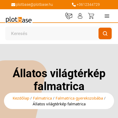
plotbase@plotbase.hu
+3612344729
Kosaram
Ugrás
Ugrás
a
a
képgaléria
képgaléria
végére
elejére
Állatos világtérkép
falmatrica
Kezdőlap
Falmatrica
Falmatrica gyerekszobába
Állatos világtérkép falmatrica