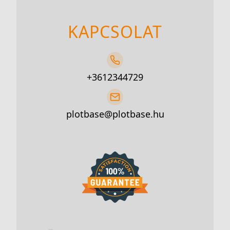
KAPCSOLAT
+3612344729
plotbase@plotbase.hu