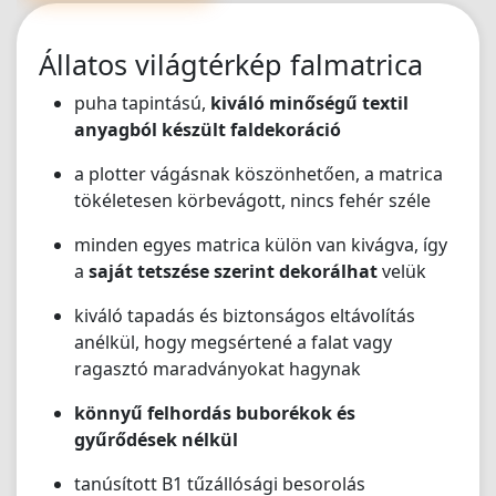
volna. Az 5/5 kevés, de ennél többet nem lehet adni🫶"
Állatos világtérkép falmatrica
puha tapintású,
kiváló minőségű textil
anyagból készült faldekoráció
a plotter vágásnak köszönhetően, a matrica
tökéletesen körbevágott, nincs fehér széle
minden egyes matrica külön van kivágva, így
a
saját tetszése szerint dekorálhat
velük
kiváló tapadás és biztonságos eltávolítás
anélkül, hogy megsértené a falat vagy
ragasztó maradványokat hagynak
könnyű felhordás buborékok és
gyűrődések nélkül
tanúsított B1 tűzállósági besorolás